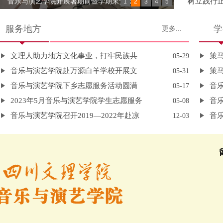
树立践行
音乐与演艺学院开展暑期前暨学期末安全...
1
2
3
4
5
坚守初心使命 践行正确政绩观...
服务地方
学
更多...
树立践行正确政绩观 实干担当奋进育人新...
音乐与演艺学院开展“树立和践行正确政...
文理人助力地方文化事业，打牢民族共
策
05-29
音乐与演艺学院赴万源白羊学校开展文
策
05-31
音乐与演艺学院下乡志愿服务活动圆满
音
05-17
2023年5月音乐与演艺学院学生志愿服务
音
05-08
音乐与演艺学院召开2019—2022年赴凉
音
12-03